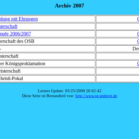
Archiv 2007
mlung mit Ehrungen
G
terschaft
mpfe 2006/2007
G
terschaft des OSB
G
-
Deu
sterschaft
der Königsproklamation
G
isterschaft
hristl-Pokal
Letztes Update: 05/25/2009 20:02:42
Diese Seite ist Bestandteil von:
http://www.sg-amberg.de