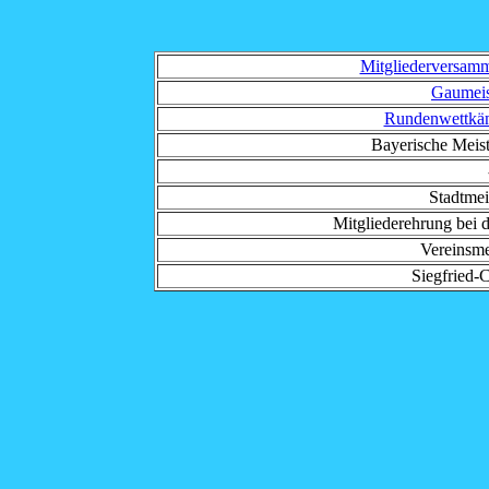
Mitgliederversam
Gaumeis
Rundenwettkä
Bayerische Meis
Stadtmei
Mitgliederehrung bei 
Vereinsme
Siegfried-C