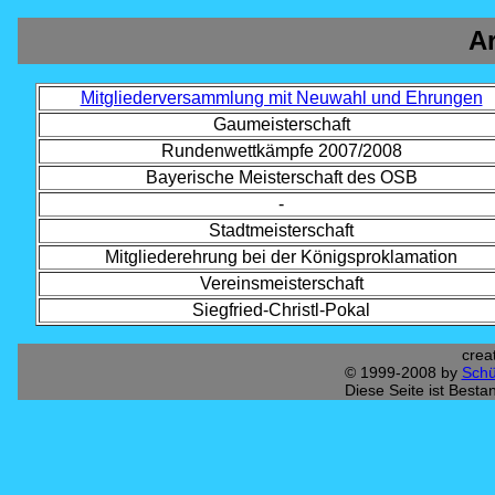
Ar
Mitgliederversammlung mit Neuwahl und Ehrungen
Gaumeisterschaft
Rundenwettkämpfe 2007/2008
Bayerische Meisterschaft des OSB
-
Stadtmeisterschaft
Mitgliederehrung bei der Königsproklamation
Vereinsmeisterschaft
Siegfried-Christl-Pokal
crea
© 1999-2008 by
Schü
Diese Seite ist Besta