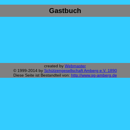
Gastbuch
created by
Webmaster
© 1999-2014 by
Schützengesellschaft Amberg e.V. 1890
Diese Seite ist Bestandteil von:
http://www.sg-amberg.de