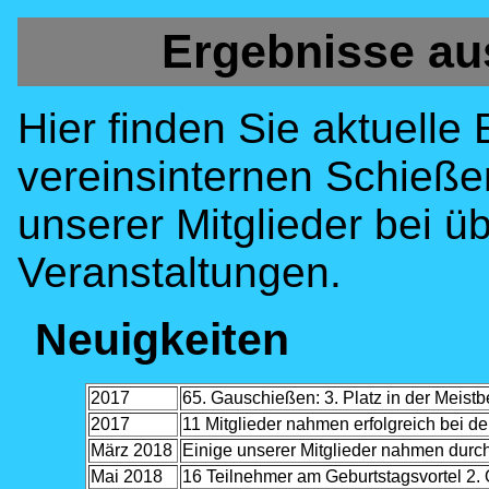
Ergebnisse au
Hier finden Sie aktuelle
vereinsinternen Schieß
unserer Mitglieder bei 
Veranstaltungen.
Neuigkeiten
2017
65. Gauschießen: 3. Platz in der Meistb
2017
11 Mitglieder nahmen erfolgreich bei de
März 2018
Einige unserer Mitglieder nahmen durcha
Mai 2018
16 Teilnehmer am Geburtstagsvortel 2. 